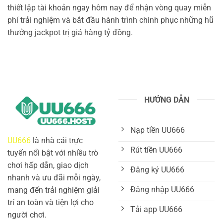
thiết lập tài khoản ngay hôm nay để nhận vòng quay miễn
phí trải nghiệm và bắt đầu hành trình chinh phục những hũ
thưởng jackpot trị giá hàng tỷ đồng.
HƯỚNG DẪN
Nạp tiền UU666
UU666
là nhà cái trực
Rút tiền UU666
tuyến nổi bật với nhiều trò
chơi hấp dẫn, giao dịch
Đăng ký UU666
nhanh và ưu đãi mỗi ngày,
Đăng nhập UU666
mang đến trải nghiệm giải
trí an toàn và tiện lợi cho
Tải app UU666
người chơi.