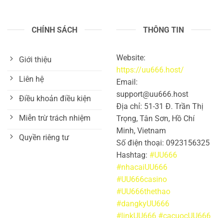
CHÍNH SÁCH
THÔNG TIN
Website:
Giới thiệu
https://uu666.host/
Liên hệ
Email:
support@uu666.host
Điều khoản điều kiện
Địa chỉ: 51-31 Đ. Trần Thị
Miễn trừ trách nhiệm
Trọng, Tân Sơn, Hồ Chí
Minh, Vietnam
Quyền riêng tư
Số điện thoại: 0923156325
Hashtag:
#UU666
#nhacaiUU666
#UU666casino
#UU666thethao
#dangkyUU666
#linkUU666
#cacuocUU666