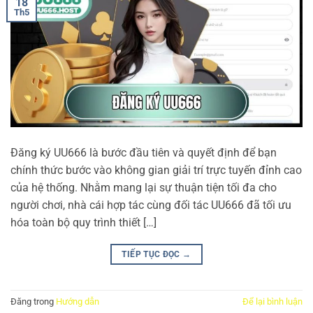
18
Th5
Đăng ký UU666 là bước đầu tiên và quyết định để bạn
chính thức bước vào không gian giải trí trực tuyến đỉnh cao
của hệ thống. Nhằm mang lại sự thuận tiện tối đa cho
người chơi, nhà cái hợp tác cùng đối tác UU666 đã tối ưu
hóa toàn bộ quy trình thiết […]
TIẾP TỤC ĐỌC
→
Đăng trong
Hướng dẫn
Để lại bình luận