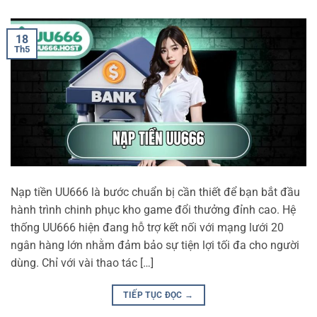
18
Th5
Nạp tiền UU666 là bước chuẩn bị cần thiết để bạn bắt đầu
hành trình chinh phục kho game đổi thưởng đỉnh cao. Hệ
thống UU666 hiện đang hỗ trợ kết nối với mạng lưới 20
ngân hàng lớn nhằm đảm bảo sự tiện lợi tối đa cho người
dùng. Chỉ với vài thao tác […]
TIẾP TỤC ĐỌC
→