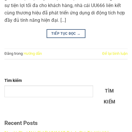
sự tiện lợi tối đa cho khách hàng, nhà cái UU666 liên kết
cùng thương hiệu đã phát triển ứng dụng di động tích hợp
đầy đủ tính năng hiện đại. […]
TIẾP TỤC ĐỌC
→
Đăng trong
Hướng dẫn
Để lại bình luận
Tìm kiếm
TÌM
KIẾM
Recent Posts