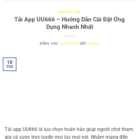
HƯỚNG DẪN
Tải App UU666 – Hướng Dẫn Cài Đặt Ứng
Dụng Nhanh Nhất
ĐĂNG VÀO
18/05/2026
BỞI
ADMIN
18
Th5
Tải app UU666 là lựa chọn hoàn hảo giúp người chơi tham
gia cá cược trực tuyến mọi lúc mọi nơi. Nhằm mang đến