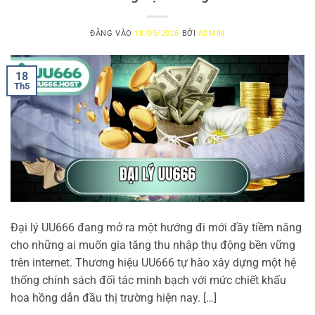
ĐĂNG VÀO
18/05/2026
BỞI
ADMIN
18
Th5
Đại lý UU666 đang mở ra một hướng đi mới đầy tiềm năng
cho những ai muốn gia tăng thu nhập thụ động bền vững
trên internet. Thương hiệu UU666 tự hào xây dựng một hệ
thống chính sách đối tác minh bạch với mức chiết khấu
hoa hồng dẫn đầu thị trường hiện nay. […]