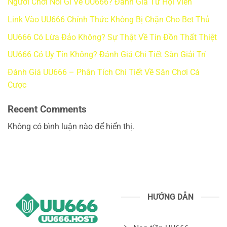
Người Chơi Nói Gì Về UU666? Đánh Giá Từ Hội Viên
Link Vào UU666 Chính Thức Không Bị Chặn Cho Bet Thủ
UU666 Có Lừa Đảo Không? Sự Thật Về Tin Đồn Thất Thiệt
UU666 Có Uy Tín Không? Đánh Giá Chi Tiết Sàn Giải Trí
Đánh Giá UU666 – Phân Tích Chi Tiết Về Sân Chơi Cá
Cược
Recent Comments
Không có bình luận nào để hiển thị.
HƯỚNG DẪN