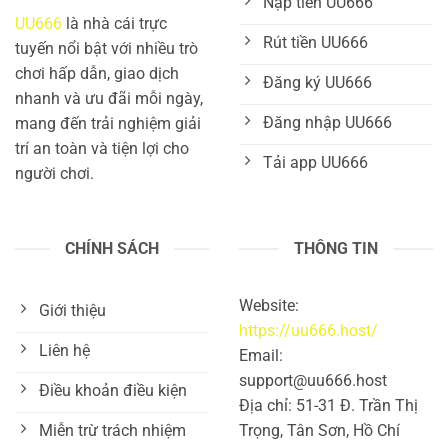
Nạp tiền UU666
UU666
là nhà cái trực
Rút tiền UU666
tuyến nổi bật với nhiều trò
chơi hấp dẫn, giao dịch
Đăng ký UU666
nhanh và ưu đãi mỗi ngày,
Đăng nhập UU666
mang đến trải nghiệm giải
trí an toàn và tiện lợi cho
Tải app UU666
người chơi.
CHÍNH SÁCH
THÔNG TIN
Website:
Giới thiệu
https://uu666.host/
Liên hệ
Email:
support@uu666.host
Điều khoản điều kiện
Địa chỉ: 51-31 Đ. Trần Thị
Miễn trừ trách nhiệm
Trọng, Tân Sơn, Hồ Chí